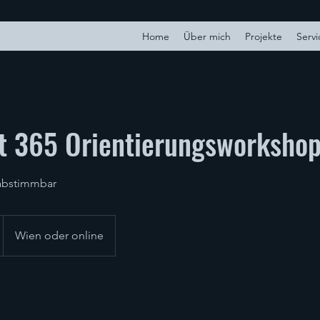
Home
Über mich
Projekte
Servi
t 365 Orientierungsworksho
l abstimmbar
Wien oder online